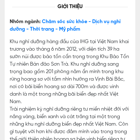
GIỚI THIỆU
Nhóm ngành:
Chăm sóc sức khỏe - Dịch vụ nghỉ
dưỡng - Thời trang - Mỹ phẩm
Khu nghỉ dưỡng hàng đầu của IHG tại Việt Nam khai
trương vào tháng 6 năm 2012, với diện tích 39 ha
sườn núi được bảo tồn cẩn trọng trong Khu Bảo Tồn
Tự nhiên Bán đảo Sơn Trà. Khu nghỉ dưỡng sang
trọng bao gồm 201 phòng nằm ẩn mình trong khu
rừng hoang sơ với tầm nhìn hướng ra Vịnh Bãi Bắc,
nơi có bãi biển hoang sơ dài 700m và được vinh
danh là một trong những bãi biển đẹp nhất Việt
Nam.
Trải nghiệm kỳ nghỉ dưỡng riêng tư miền nhiệt đới với
nắng vàng, biển xanh và cát trắng tại một trong
những khu nghỉ dưỡng biển đẹp nhất Việt Nam. Còn
gì tuyệt vời hơn khi được đắm mình vào trong trong
thế giới thiên nhiên hoang sơ bên vịnh biển riêng tư