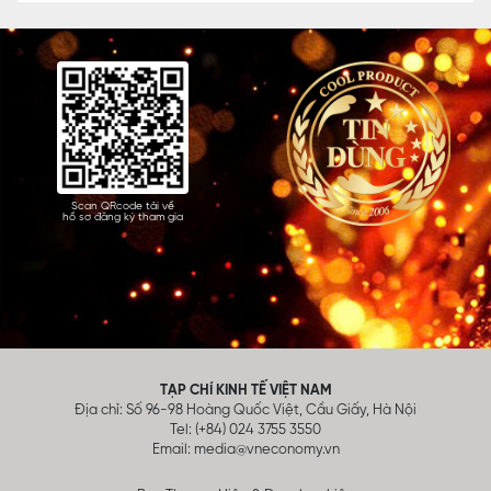
Scan QRcode tải về
hồ sơ đăng ký tham gia
TẠP CHÍ KINH TẾ VIỆT NAM
Địa chỉ: Số 96-98 Hoàng Quốc Việt, Cầu Giấy, Hà Nội
Tel: (+84) 024 3755 3550
Email:
media@vneconomy.vn