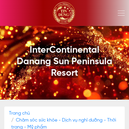
InterContinental
Danang Sun Peninsula
Resort
Trang chủ
Chăm sóc sức khỏe - Dịch vụ nghỉ dưỡng - Thời
trang - Mỹ phẩm