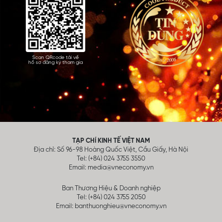
Scan QRcode tải về
hồ sơ đăng ký tham gia
TẠP CHÍ KINH TẾ VIỆT NAM
Địa chỉ: Số 96-98 Hoàng Quốc Việt, Cầu Giấy, Hà Nội
Tel: (+84) 024 3755 3550
Email:
media@vneconomy.vn
Ban Thương Hiệu & Doanh nghiệp
Tel: (+84) 024 3755 2050
Email:
banthuonghieu@vneconomy.vn