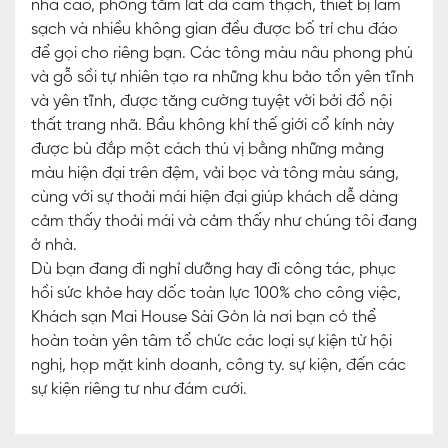
nhà cao, phòng tắm lát đá cẩm thạch, thiết bị làm
sạch và nhiều không gian đều được bố trí chu đáo
để gọi cho riêng bạn. Các tông màu nâu phong phú
và gỗ sồi tự nhiên tạo ra những khu bảo tồn yên tĩnh
và yên tĩnh, được tăng cường tuyệt vời bởi đồ nội
thất trang nhã. Bầu không khí thế giới cổ kính này
được bù đắp một cách thú vị bằng những mảng
màu hiện đại trên đệm, vải bọc và tông màu sáng,
cùng với sự thoải mái hiện đại giúp khách dễ dàng
cảm thấy thoải mái và cảm thấy như chúng tôi đang
ở nhà.
Dù bạn đang đi nghỉ dưỡng hay đi công tác, phục
hồi sức khỏe hay dốc toàn lực 100% cho công việc,
Khách sạn Mai House Sài Gòn là nơi bạn có thể
hoàn toàn yên tâm tổ chức các loại sự kiện từ hội
nghị, họp mặt kinh doanh, công ty. sự kiện, đến các
sự kiện riêng tư như đám cưới.