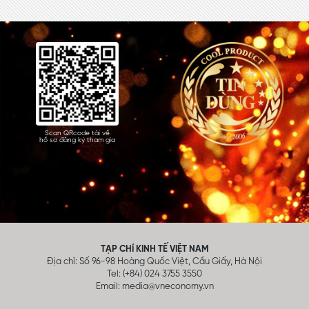
Scan QRcode tải về
hồ sơ đăng ký tham gia
TẠP CHÍ KINH TẾ VIỆT NAM
Địa chỉ: Số 96-98 Hoàng Quốc Việt, Cầu Giấy, Hà Nội
Tel: (+84) 024 3755 3550
Email:
media@vneconomy.vn