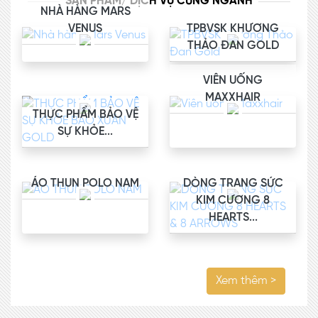
SẢN PHẨM/ DỊCH VỤ CÙNG NGÀNH
NHÀ HÀNG MARS
VENUS
TPBVSK KHƯƠNG
THẢO ĐAN GOLD
VIÊN UỐNG
MAXXHAIR
THỰC PHẨM BẢO VỆ
SỰ KHỎE...
ÁO THUN POLO NAM
DÒNG TRANG SỨC
KIM CƯƠNG 8
HEARTS...
Xem thêm >