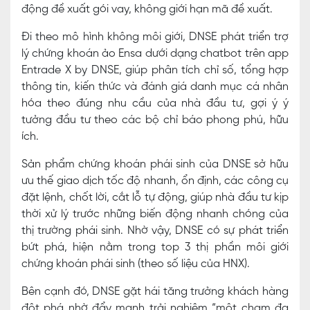
động đề xuất gói vay, không giới hạn mã đề xuất.
Đi theo mô hình không môi giới, DNSE phát triển trợ
lý chứng khoán ảo Ensa dưới dạng chatbot trên app
Entrade X by DNSE, giúp phân tích chỉ số, tổng hợp
thông tin, kiến thức và đánh giá danh mục cá nhân
hóa theo đúng nhu cầu của nhà đầu tư, gợi ý ý
tưởng đầu tư theo các bộ chỉ báo phong phú, hữu
ích.
Sản phẩm chứng khoán phái sinh của DNSE sở hữu
ưu thế giao dịch tốc độ nhanh, ổn định, các công cụ
đặt lệnh, chốt lời, cắt lỗ tự động, giúp nhà đầu tư kịp
thời xử lý trước những biến động nhanh chóng của
thị trường phái sinh. Nhờ vậy, DNSE có sự phát triển
bứt phá, hiện nằm trong top 3 thị phần môi giới
chứng khoán phái sinh (theo số liệu của HNX).
Bên cạnh đó, DNSE gặt hái tăng trưởng khách hàng
đột phá nhờ đẩy mạnh trải nghiệm “một chạm đa