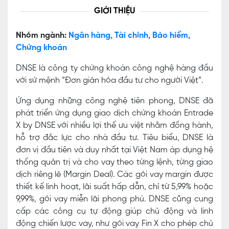
GIỚI THIỆU
Nhóm ngành:
Ngân hàng, Tài chính, Bảo hiểm,
Chứng khoán
DNSE là công ty chứng khoán công nghệ hàng đầu
với sứ mệnh “Đơn giản hóa đầu tư cho người Việt”.
Ứng dụng những công nghệ tiên phong, DNSE đã
phát triển ứng dụng giao dịch chứng khoán Entrade
X by DNSE với nhiều lợi thế ưu việt nhằm đồng hành,
hỗ trợ đắc lực cho nhà đầu tư. Tiêu biểu, DNSE là
đơn vị đầu tiên và duy nhất tại Việt Nam áp dụng hệ
thống quản trị và cho vay theo từng lệnh, từng giao
dịch riêng lẻ (Margin Deal). Các gói vay margin được
thiết kế linh hoạt, lãi suất hấp dẫn, chỉ từ 5,99% hoặc
9,99%, gói vay miễn lãi phong phú. DNSE cũng cung
cấp các công cụ tự động giúp chủ động và linh
động chiến lược vay, như gói vay Fin X cho phép chủ