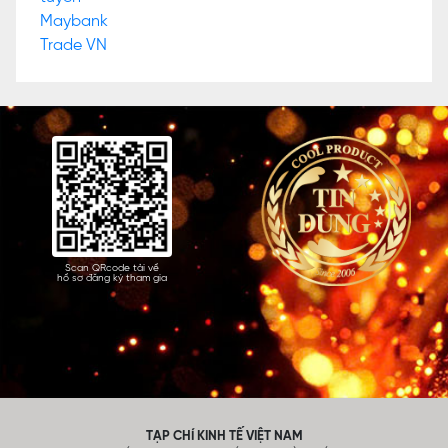
Scan QRcode tải về
hồ sơ đăng ký tham gia
TẠP CHÍ KINH TẾ VIỆT NAM