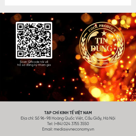
Scan QRcode tải về
hồ sơ đăng ký tham gia
TẠP CHÍ KINH TẾ VIỆT NAM
Địa chỉ: Số 96-98 Hoàng Quốc Việt, Cầu Giấy, Hà Nội
Tel: (+84) 024 3755 3550
Email:
media@vneconomy.vn