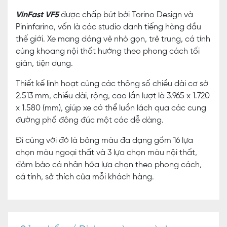
VinFast VF5
được chấp bút bởi Torino Design và
Pininfarina, vốn là các studio danh tiếng hàng đầu
thế giới. Xe mang dáng vẻ nhỏ gọn, trẻ trung, cá tính
cùng khoang nội thất hướng theo phong cách tối
giản, tiện dụng.
Thiết kế linh hoạt cùng các thông số chiều dài cơ sở
2.513 mm, chiều dài, rộng, cao lần lượt là 3.965 x 1.720
x 1.580 (mm), giúp xe có thể luồn lách qua các cung
đường phố đông đúc một các dễ dàng.
Đi cùng với đó là bảng màu đa dạng gồm 16 lựa
chọn màu ngoại thất và 3 lựa chọn màu nội thất,
đảm bảo cá nhân hóa lựa chọn theo phong cách,
cá tính, sở thích của mỗi khách hàng.