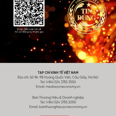
Scan QRcode tải về
hồ sơ đăng ký tham gia
TẠP CHÍ KINH TẾ VIỆT NAM
Địa chỉ: Số 96-98 Hoàng Quốc Việt, Cầu Giấy, Hà Nội
Tel: (+84) 024 3755 3550
Email:
media@vneconomy.vn
Ban Thương Hiệu & Doanh nghiệp
Tel: (+84) 024 3755 2050
Email:
banthuonghieu@vneconomy.vn