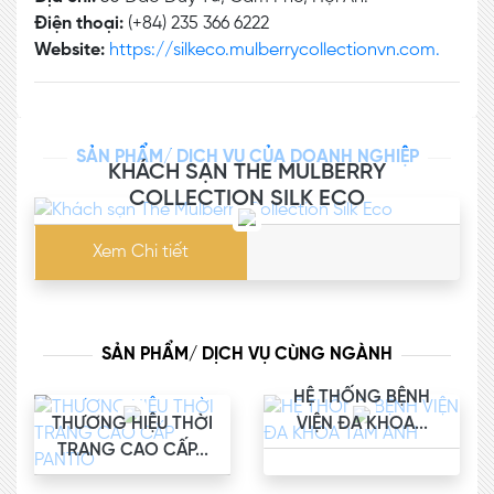
Điện thoại:
(+84) 235 366 6222
Website:
https://silkeco.mulberrycollectionvn.com.
SẢN PHẨM/ DỊCH VỤ CỦA DOANH NGHIỆP
KHÁCH SẠN THE MULBERRY
COLLECTION SILK ECO
Xem Chi tiết
SẢN PHẨM/ DỊCH VỤ CÙNG NGÀNH
HỆ THỐNG BỆNH
THƯƠNG HIỆU THỜI
VIỆN ĐA KHOA...
TRANG CAO CẤP...