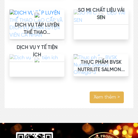
SƠ MI CHẤT LIỆU VẢI
SEN
DỊCH VỤ TẬP LUYỆN
THỂ THAO...
DỊCH VỤ Y TẾ TIỆN
ÍCH
THỰC PHẨM BVSK
NUTRILITE SALMON...
Xem thêm >