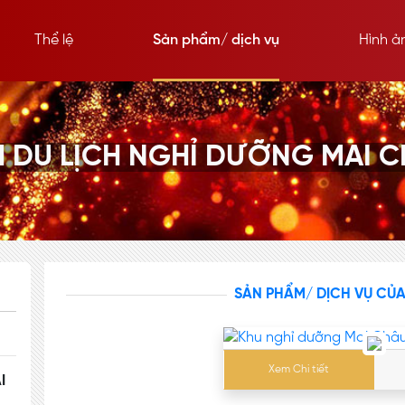
Thể lệ
Sản phẩm/ dịch vụ
Hình ả
 DU LỊCH NGHỈ DƯỠNG MAI 
SẢN PHẨM/ DỊCH VỤ CỦ
Xem Chi tiết
I